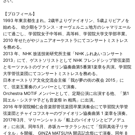
さい。
【プロフィール】
1993 年東京都生まれ。2歳半よりヴァイオリン、5歳よりピアノを
始める。 幼少期をフランス・オーヴェルニュ地方のシャマリエール
にて過ごし、学習院女子中等科、高等科、学習院大学文学部卒業。
2010 年せたがやジュニアオーケストラにてコンサートミストレス
を務める。
2013 年、NHK 放送技術研究所主催「NHK ふれあいコンサート
2013」にて、ゲストソリストとして NHK フレンドシップ管弦楽団
とモーツァルトのヴァイ オリン協奏曲第5番第1楽章を共演。学習院
大学管弦楽団にてコンサートミストレスを務める。
日本オーストリア文化交流会主催「我が夢の街の夜会 2015」に
て、弦楽五重奏のメンバーとして演奏。
Orchestra MOTIF メンバーとして、定期公演に出演する他、「第1
回エル・システマ子ども音楽祭 in 相馬」に出演。
2016 年学習院輔仁会音楽部管弦楽団卒業演奏会にて学習院大学管
弦楽団とチャイコフスキーのヴァイオリン協奏曲第 1 楽章を演奏。
2017年3月、マリーンシャトル「船上のバイオリンとピアノデュ
オ」に出演。同年5月、赤坂カーサクラシカにて「窪田真佑子リサ
イタル」を開催。 GINZA MATSUYA 開店記念祭にて演奏。同年 8