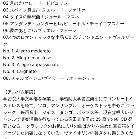
02.月の光/クロード・ドビュッシー
03.スペイン舞曲/マヌエル・ド・ファリァ
04.タイスの瞑想曲 / ジュール・マスネ
05.アンダンテ・カンタービレ/ピョートル・チャイコフスキー
06.夢のあとに/ガブリエル・フォーレ
07.4つのロマンティックな小品 Op.75 / アントニン・ドヴォルザー
ク
No. 1. Allegro moderato
No. 2. Allegro maestoso
No. 3. Allegro appassionato
No. 4. Larghetto
08. チャルダッシュ/ヴィットーリオ・モンティ
【アルバム解説】
学習院大学文学部を卒業し、学習院大学管弦楽団にてコンサートミ
ストレスを経て、ソロ、アンサンブル、オーケストラを中心に クラ
シック、映画音楽、ジャズ、タンゴ、ポップス等、現在は幅広いジ
ャンルで演奏活動を行なっている窪田真佑子の 25 歳での初 CD 発
売となる。 クラシックのお気に入りの曲ばかりを集めた宝石箱をイ
メージした内容になっている。ヴァイオリンの響きをお楽しみくだ