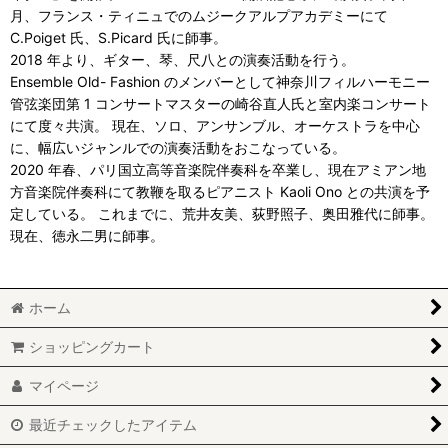
月、フランス・ティニュでのムジークアルプアカデミーにて
C.Poiget 氏、S.Picard 氏に師事。
2018 年より、ギター、琴、尺八との演奏活動を行う。
Ensemble Old- Fashion のメンバーとして神奈川フィルハーモニー
管弦楽団第 1 コンサートマスターの崎谷直人氏と室内楽コンサート
にて度々共演。 現在、ソロ、アンサンブル、オーケストラを中心
に、幅広いジャンルでの演奏活動をおこなっている。
2020 年春、パリ国立高等音楽院伴奏科を卒業し、現在アミアン地
方音楽院伴奏科にて教鞭を取るピアニスト Kaoli Ono との共演を予
定している。 これまでに、荒井友美、荻野照子、奥田雅代に師事。
現在、徳永二男に師事。
ホーム
ショッピングカート
マイページ
最近チェックしたアイテム