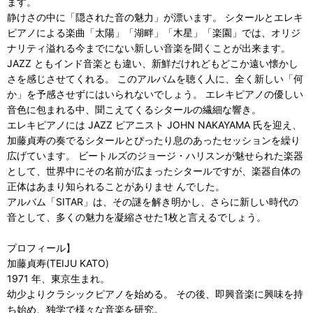
ます。
静けさの中に「隠された音の魅力」が漂います。 シタールとエレキ
ピアノによる楽曲「太陽」「湖畔」「木星」「楽園」では、オリジ
ナリティ溢れる今までにない新しい音楽を聞くことが出来ます。
JAZZ ともインド音楽とも違い、新鮮だけれどもどこか遠い懐かし
さを感じさせてくれる。 このアルバムを聴く人に、全く新しい「何
か」を予感させずにはいられないでしょう。 エレキピアノの優しい
音色に包まれる中、聞こえてくるシタールの繊細な響き。
エレキピアノには JAZZ ピアニスト JOHN NAKAYAMA 氏を迎え、
加藤貞寿の奏でるシタールとぴったり息のあったセッションを繰り
広げています。 ビートルズのジョージ・ハリスンが魅せられた楽器
として、世界中にその名前が広まったシタールですが、楽器自体の
正体はあまり知られることがありませ んでした。
アルバム「SITAR」は、その謎を解き明かし、さらに新しい時代の
音として、多くの魅力を凝縮させた1枚と言えるでしょう。
プロフィール】
加藤貞寿(TEIJU KATO)
1971 年、東京生まれ。
幼少よりクラシックピアノを始める。 その後、即興音楽に興味を持
ち始め、独学で様々な音楽を研究。