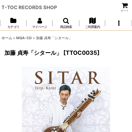
T-TOC RECORDS SHOP
カート
カテゴリ
マイページ
商品検索
ご利用案内
ホーム
>
MQA-CD
>
加藤 貞寿「シタール」
加藤 貞寿「シタール」
[
TTOC0035
]