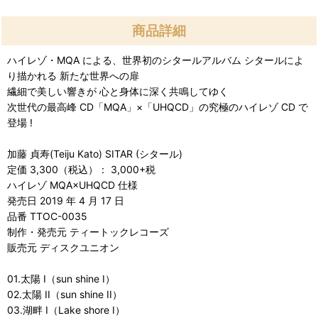
商品詳細
ハイレゾ・MQA による、世界初のシタールアルバム シタールによ
り描かれる 新たな世界への扉
繊細で美しい響きが 心と身体に深く共鳴してゆく
次世代の最高峰 CD「MQA」×「UHQCD」の究極のハイレゾ CD で
登場 !
加藤 貞寿(Teiju Kato) SITAR (シタール)
定価 3,300（税込）： 3,000+税
ハイレゾ MQA×UHQCD 仕様
発売日 2019 年 4 月 17 日
品番 TTOC-0035
制作・発売元 ティートックレコーズ
販売元 ディスクユニオン
01.太陽 I（sun shine I）
02.太陽 II（sun shine II）
03.湖畔 I（Lake shore I）