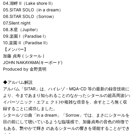
04.湖畔 II（Lake shore II）
05.SITAR SOLO（in a dream）
06.SITAR SOLO（Sorrow）
07.Silent night
08.木星（Jupiter）
09.楽園 I（Paradise I）
10.楽園 II（Paradise II）
【メンバー】
加藤 貞寿 ( シタール )
JOHN NAKAYAMA(キーボード)
Produced by 金野貴明
◆アルバム解説
アルバム「SITAR」は、ハイレゾ・MQA-CD 等の最新の録音技術に
より、今まであまり知られることのなかったシタールの超高周波(ハ
イパーソニック・エフェ クト)や複雑な倍音を、余すところ無く収
録することに成功しました。
シタールソロ曲「in a dream」「Sorrow」では、まさにシタールを
目の前にして聴いているような臨場感で、加藤貞寿の音色の特徴で
もある、艷やかで輝き のあるシタールの響きを堪能することができ