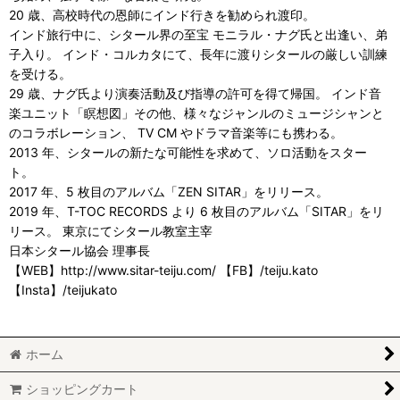
20 歳、高校時代の恩師にインド行きを勧められ渡印。
インド旅行中に、シタール界の至宝 モニラル・ナグ氏と出逢い、弟
子入り。 インド・コルカタにて、長年に渡りシタールの厳しい訓練
を受ける。
29 歳、ナグ氏より演奏活動及び指導の許可を得て帰国。 インド音
楽ユニット「瞑想図」その他、様々なジャンルのミュージシャンと
のコラボレーション、 TV CM やドラマ音楽等にも携わる。
2013 年、シタールの新たな可能性を求めて、ソロ活動をスター
ト。
2017 年、5 枚目のアルバム「ZEN SITAR」をリリース。
2019 年、T-TOC RECORDS より 6 枚目のアルバム「SITAR」をリ
リース。 東京にてシタール教室主宰
日本シタール協会 理事長
【WEB】http://www.sitar-teiju.com/ 【FB】/teiju.kato
【Insta】/teijukato
ホーム
ショッピングカート