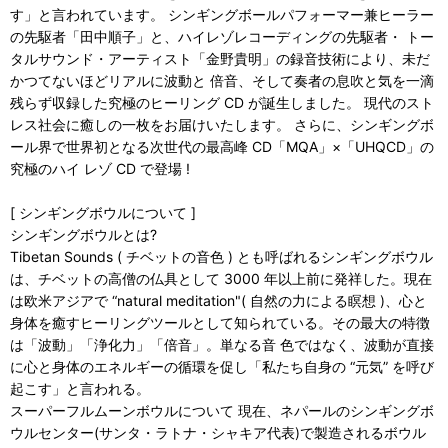
す」と言われています。 シンギングボールパフォーマー兼ヒーラー
の先駆者「田中順子」と、ハイレゾレコーディングの先駆者・ トー
タルサウンド・アーティスト「金野貴明」の録音技術により、未だ
かつてないほどリアルに波動と 倍音、そして奏者の息吹と気を一滴
残らず収録した究極のヒーリング CD が誕生しました。 現代のスト
レス社会に癒しの一枚をお届けいたします。 さらに、シンギングボ
ール界で世界初となる次世代の最高峰 CD「MQA」×「UHQCD」の
究極のハイ レゾ CD で登場 !
[ シンギングボウルについて ]
シンギングボウルとは?
Tibetan Sounds ( チベットの音色 ) とも呼ばれるシンギングボウル
は、チベットの高僧の仏具として 3000 年以上前に発祥した。現在
は欧米アジアで “natural meditation"( 自然の力による瞑想 )、心と
身体を癒すヒーリングツールとして知られている。その最大の特徴
は「波動」「浄化力」「倍音」。単なる音 色ではなく、波動が直接
に心と身体のエネルギーの循環を促し「私たち自身の “元気” を呼び
起こす」と言われる。
スーパーフルムーンボウルについて 現在、ネパールのシンギングボ
ウルセンター(サンタ・ラトナ・シャキア代表)で製造されるボウル