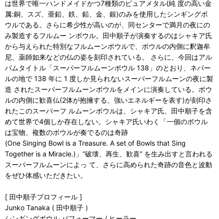
は世界で唯一ハンドメイドかつ7種類のピュアメタル(純 度の高い金
属:銅、スズ、亜鉛、鉄、鉛、金、銀)のみを使用したシンギングボ
ウルである。さらに希少性が高いのが、同センターで満月の夜にの
み製造するフルムー ンボウル。田中順子が演奏するのはシャキア氏
から与えられた特別なフルムーンボウルで、ボウルの内側に釈迦牟
尼、薬師如来などの仏の姿を刻印されている。 さらに、今回はアル
バムタイトル「スーパーフルムーンボウル 138」のとおり、ネパー
ルの地で 138 年に 1 度しか見られないスーパーフルムーンの夜に製
造 されたスーパーフルムーンボウルをメインに演奏している。ボウ
ルの内側に歓喜仏(2体が抱擁する、強いエネルギーを表す)が刻印さ
れたこのスーパーフ ルムーンボウルは、シャキア氏、田中順子を含
めて世界で4個しか存在しない。シャキア氏いわく「一個のボウル
は宝物、複数のボウルが奏でるのは奇跡
(One Singing Bowl is a Treasure. A set of Bowls that Sing
Together is a Miracle.)」“破壊、再生、歓喜” を生み出すと言われる
スーパーフルムーンによっ て、さらに高められた奇跡の音色と波動
をぜひ体感いただきたい。
[ 田中順子プロフィール ]
Junko Tanaka ( 田中順子 )
シンギングボウル パフォーマー / ヒーラー