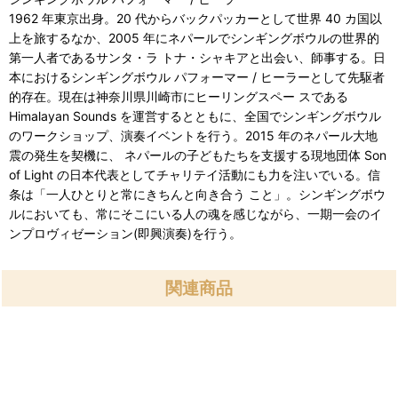
1962 年東京出身。20 代からバックパッカーとして世界 40 カ国以
上を旅するなか、2005 年にネパールでシンギングボウルの世界的
第一人者であるサンタ・ラ トナ・シャキアと出会い、師事する。日
本におけるシンギングボウル パフォーマー / ヒーラーとして先駆者
的存在。現在は神奈川県川崎市にヒーリングスペー スである
Himalayan Sounds を運営するとともに、全国でシンギングボウル
のワークショップ、演奏イベントを行う。2015 年のネパール大地
震の発生を契機に、 ネパールの子どもたちを支援する現地団体 Son
of Light の日本代表としてチャリテイ活動にも力を注いでいる。信
条は「一人ひとりと常にきちんと向き合う こと」。シンギングボウ
ルにおいても、常にそこにいる人の魂を感じながら、一期一会のイ
ンプロヴィゼーション(即興演奏)を行う。
関連商品