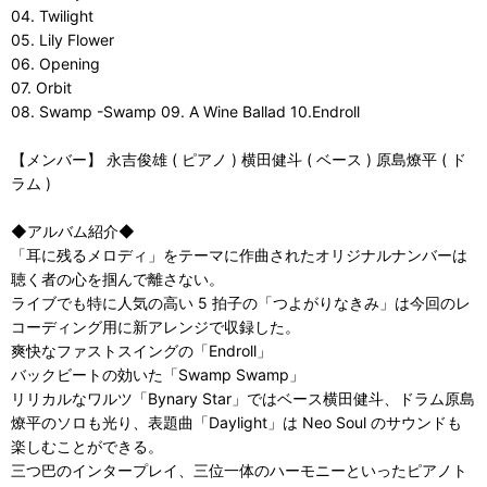
04. Twilight
05. Lily Flower
06. Opening
07. Orbit
08. Swamp -Swamp 09. A Wine Ballad 10.Endroll
【メンバー】 永吉俊雄 ( ピアノ ) 横田健斗 ( ベース ) 原島燎平 ( ド
ラム )
◆アルバム紹介◆
「耳に残るメロディ」をテーマに作曲されたオリジナルナンバーは
聴く者の心を掴んで離さない。
ライブでも特に人気の高い 5 拍子の「つよがりなきみ」は今回のレ
コーディング用に新アレンジで収録した。
爽快なファストスイングの「Endroll」
バックビートの効いた「Swamp Swamp」
リリカルなワルツ「Bynary Star」ではベース横田健斗、ドラム原島
燎平のソロも光り、表題曲「Daylight」は Neo Soul のサウンドも
楽しむことができる。
三つ巴のインタープレイ、三位一体のハーモニーといったピアノト