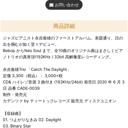
お問い合わせ
商品詳細
ジャズピアニスト永吉俊雄のファーストアルバム。表題通り、日の
出を掴むが如く堂々デビュー。
Bebop からNeo Soul まで、全10曲のオリジナル曲はまさしくピア
ノトリオの真骨頂!192KHz / 32bit 高解像度レコーディング。
永吉俊雄Trio 「Catch The Daylight」
定価 3,300（税込）： 3,000+税
CD& ハイレゾ音源 3 曲付き (192KHz/24bit) 発売日 2020 年 6 月 3
日 品番 CADE-0039
制作・発売元
カデンツァ by ティートックレコーズ 販売元 ディスクユニオン
【収録曲】
01. つよがりなきみ 02. Daylight
03. Binary Star