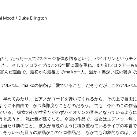
al Mood / Duke Ellington
のいない、たった一人で2ステージを弾き切るという、バイオリンというモ
ました。 そしてソロライブはこの3年間に回を重ね、また初ソロツアー
富んだ選曲で、最初から最後までmaiko一人、温かく奥深い弦の響き
のソロアルバム。maikoの信条は「愛でいること」だそうだが、このア
、早めてみたり。 ピアノがコードを弾いてくれるから、その上で自由に
ように不自由で、かつ高難度なことなのだろう。 でも、今回のこの作
ている。 彼女の心が寸分たがわずバイオリンの音色となっているように
うと思うと、 私は気が遠くなる。今回の作品で、彼女はエディット無し
は当たり前のこと。 彼女が毎晩のように積み重ねているライブの本番で
。そういった日々の結晶がこのソロ作品だ。 なかでも印象的なのは、