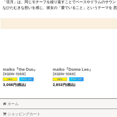
「弦月」は、同じモチーフを繰り返すことでベースやドラムのサウン
なひたむきな想いを感じ、彼女の「愛でいること」というテーマを 
maiko『the Duo』
maiko『Donna Lee』
[
XQDN-1068
]
[
XQDN-1066
]
3,056
円
(税込)
2,853
円
(税込)
ホーム
ショッピングカート