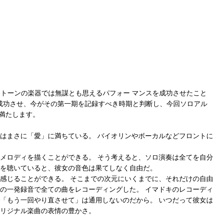
ノトーンの楽器では無謀とも思えるパフォー マンスを成功させたこと
も成功させ、今がその第一期を記録すべき時期と判断し、今回ソロアル
で満たします。
ルバムはまさに「愛」に満ちている。 バイオリンやボーカルなどフロントに
メロディを描くことができる。 そう考えると、ソロ演奏は全てを自分
品を聴いていると、彼女の音色は果てしなく自由だ。
感じることができる。 そこまでの次元にいくまでに、それだけの自由
の一発録音で全ての曲をレコーディングした。 イマドキのレコーディ
「もう一回やり直させて」は通用しないのだから。 いつだって彼女は
オリジナル楽曲の表情の豊かさ。