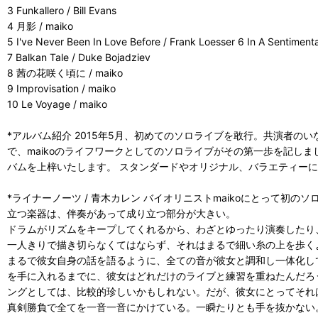
3 Funkallero / Bill Evans
4 月影 / maiko
5 I've Never Been In Love Before / Frank Loesser 6 In A Sentiment
7 Balkan Tale / Duke Bojadziev
8 茜の花咲く頃に / maiko
9 Improvisation / maiko
10 Le Voyage / maiko
*アルバム紹介 2015年5月、初めてのソロライブを敢行。共演者
で、maikoのライフワークとしてのソロライブがその第一歩を記し
バムを上梓いたします。 スタンダードやオリジナル、バラエティーに
*ライナーノーツ / 青木カレン バイオリニストmaikoにとって初
立つ楽器は、伴奏があって成り立つ部分が大きい。
ドラムがリズムをキープしてくれるから、わざとゆったり演奏したり
一人きりで描き切らなくてはならず、それはまるで細い糸の上を歩く
まるで彼女自身の話を語るように、全ての音が彼女と調和し一体化し
を手に入れるまでに、彼女はどれだけのライブと練習を重ねたんだろ
ングとしては、比較的珍しいかもしれない。だが、彼女にとってそれ
真剣勝負で全てを一音一音にかけている。一瞬たりとも手を抜かない