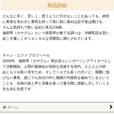
商品詳細
どんなに辛く、苦しく、思うように行かないことがあっても、絶対
に希望を失わずに勇気を持って前に前に進めば必ず道は開ける。
そんな気持ちで歌い込めた珠玉の6曲。
伽耶琴（カヤグム）という韓国琴が奏でる調べは、沖縄民謡を思い
起こす優しくオリエンタルな雰囲気に満たされています。
チャン・ユファ プロフィール
2006年、伽耶琴（カヤグム）弾き語りシンガーソングライターとし
て活動開始。人間の孤独化が深刻な混迷する現代、人と人との絆、
ぬくもりを取り戻すため、そして一人でも多くの方々に、困難に負
けない勇気、誰にでも自分の中に無限の可能性を秘めているという
ことを、自身の姿と声と演奏を使って最大限に貢献し示していく人
生を歩む決意です。
ホーム