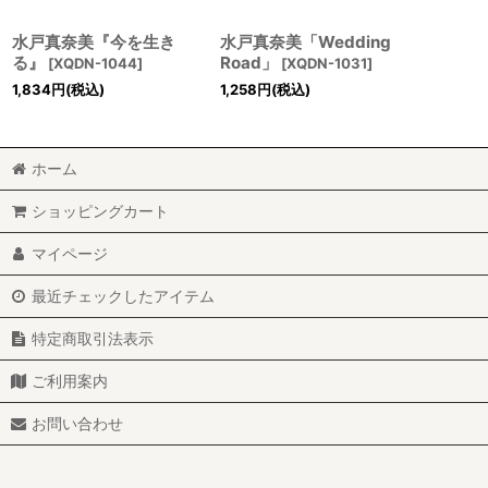
水戸真奈美『今を生き
水戸真奈美「Wedding
る』
Road」
[
XQDN-1044
]
[
XQDN-1031
]
1,834
円
(税込)
1,258
円
(税込)
ホーム
ショッピングカート
マイページ
最近チェックしたアイテム
特定商取引法表示
ご利用案内
お問い合わせ