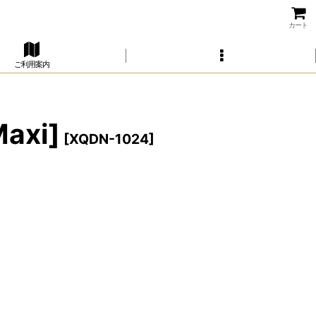
カート
ご利用案内
axi]
[
XQDN-1024
]