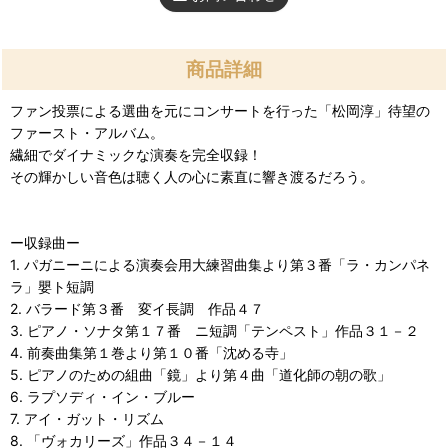
商品詳細
ファン投票による選曲を元にコンサートを行った「松岡淳」待望の
ファースト・アルバム。
繊細でダイナミックな演奏を完全収録！
その輝かしい音色は聴く人の心に素直に響き渡るだろう。
ー収録曲ー
1. パガニーニによる演奏会用大練習曲集より第３番「ラ・カンパネ
ラ」嬰ト短調
2. バラード第３番 変イ長調 作品４７
3. ピアノ・ソナタ第１７番 ニ短調「テンペスト」作品３１－２
4. 前奏曲集第１巻より第１０番「沈める寺」
5. ピアノのための組曲「鏡」より第４曲「道化師の朝の歌」
6. ラプソディ・イン・ブルー
7. アイ・ガット・リズム
8. 「ヴォカリーズ」作品３４－１４