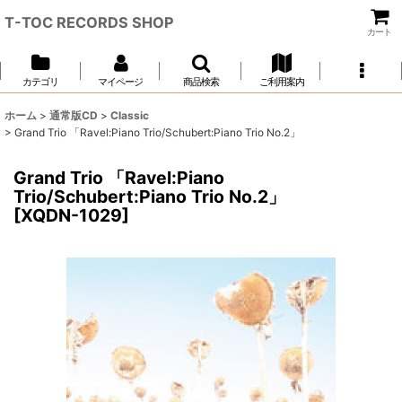
T-TOC RECORDS SHOP
カート
カテゴリ
マイページ
商品検索
ご利用案内
ホーム
>
通常版CD
>
Classic
>
Grand Trio 「Ravel:Piano Trio/Schubert:Piano Trio No.2」
Grand Trio 「Ravel:Piano
Trio/Schubert:Piano Trio No.2」
[
XQDN-1029
]