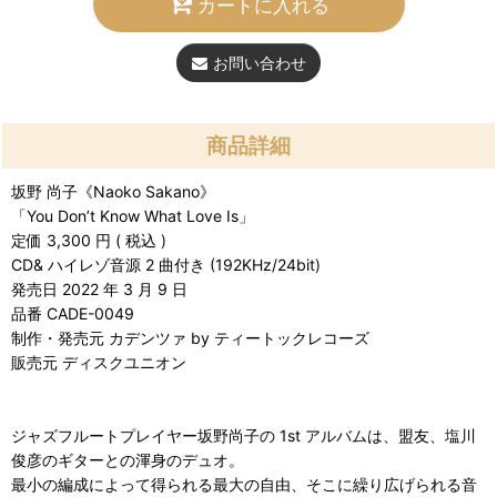
カートに入れる
お問い合わせ
商品詳細
坂野 尚子《Naoko Sakano》
「You Don’t Know What Love Is」
定価 3,300 円 ( 税込 )
CD& ハイレゾ音源 2 曲付き (192KHz/24bit)
発売日 2022 年 3 月 9 日
品番 CADE-0049
制作・発売元 カデンツァ by ティートックレコーズ
販売元 ディスクユニオン
ジャズフルートプレイヤー坂野尚子の 1st アルバムは、盟友、塩川
俊彦のギターとの渾身のデュオ。
最小の編成によって得られる最大の自由、そこに繰り広げられる音