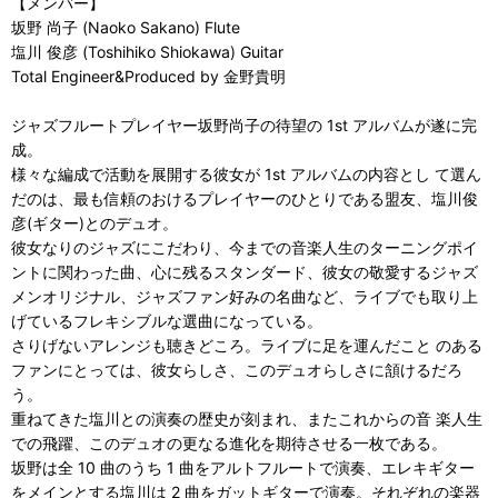
【メンバー】
坂野 尚子 (Naoko Sakano) Flute
塩川 俊彦 (Toshihiko Shiokawa) Guitar
Total Engineer&Produced by 金野貴明
ジャズフルートプレイヤー坂野尚子の待望の 1st アルバムが遂に完
成。
様々な編成で活動を展開する彼女が 1st アルバムの内容とし て選ん
だのは、最も信頼のおけるプレイヤーのひとりである盟友、塩川俊
彦(ギター)とのデュオ。
彼女なりのジャズにこだわり、今までの音楽人生のターニングポイ
ントに関わった曲、心に残るスタンダード、彼女の敬愛するジャズ
メンオリジナル、ジャズファン好みの名曲など、ライブでも取り上
げているフレキシブルな選曲になっている。
さりげないアレンジも聴きどころ。ライブに足を運んだこと のある
ファンにとっては、彼女らしさ、このデュオらしさに頷けるだろ
う。
重ねてきた塩川との演奏の歴史が刻まれ、またこれからの音 楽人生
での飛躍、このデュオの更なる進化を期待させる一枚である。
坂野は全 10 曲のうち 1 曲をアルトフルートで演奏、エレキギター
をメインとする塩川は 2 曲をガットギターで演奏。それぞれの楽器