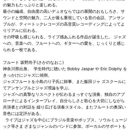
の魅力もたっぷりと楽しめる。
最小の編成、自由度の高いデュオならではの展開のおもしろさ、サ
ウンドと空間の魅力、二人が最も重視している音の会話、アンサン
ブルが、ティートックレコーズの高音質レコーディングによってよ
りリアルに伝わる。
その呼吸も感じられる、ライブ感あふれる作品が誕生した。 ジャズ
への、音楽への、フルートへの、ギターへの愛を、じっくりと感じ
られる一枚である。
フルート 坂野尚子(さかのなおこ)
神奈川県出身。 学生時代に聴いた Bobby Jaspar や Eric Dolphy を
きっかけにジャズに傾倒。
ジャズフルートを小島のり子氏に師事、また飯田ジャ ズスクールに
てアンサンブルとジャズ理論を学ぶ。
ジャズへの真摯なリスペクトが伝わるまっすぐな演奏、独自のアプ
ローチによるインタープレイ、自分らしさと歌心を大切にしながら
共演者との対話を 繰り広げる演奏スタイル、またフルートの奥深い
音色には定評がある。
ライブはジャズを中心にブラジル音楽やポップス、ソウルミュージ
ック等さま ざまなジャンルのバンドに参加。ボーカルのサポートも