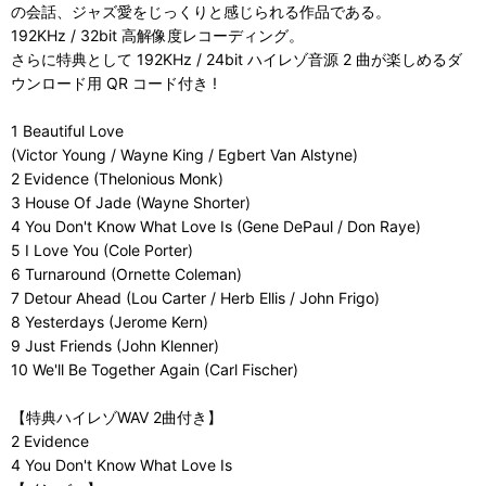
の会話、ジャズ愛をじっくりと感じられる作品である。
192KHz / 32bit 高解像度レコーディング。
さらに特典として 192KHz / 24bit ハイレゾ音源 2 曲が楽しめるダ
ウンロード用 QR コード付き !
1 Beautiful Love
(Victor Young / Wayne King / Egbert Van Alstyne)
2 Evidence (Thelonious Monk)
3 House Of Jade (Wayne Shorter)
4 You Don't Know What Love Is (Gene DePaul / Don Raye)
5 I Love You (Cole Porter)
6 Turnaround (Ornette Coleman)
7 Detour Ahead (Lou Carter / Herb Ellis / John Frigo)
8 Yesterdays (Jerome Kern)
9 Just Friends (John Klenner)
10 We'll Be Together Again (Carl Fischer)
【特典ハイレゾWAV 2曲付き】
2 Evidence
4 You Don't Know What Love Is