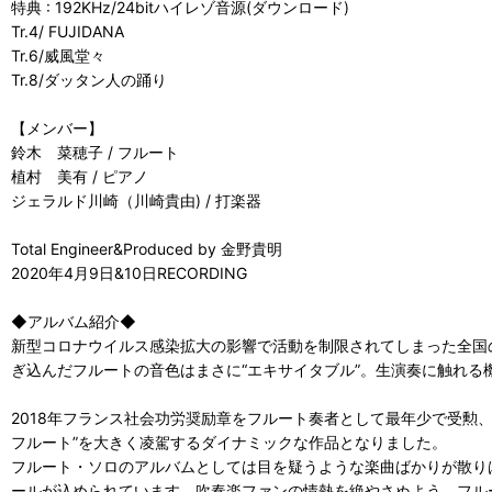
特典 : 192KHz/24bitハイレゾ音源(ダウンロード)
Tr.4/ FUJIDANA
Tr.6/威風堂々
Tr.8/ダッタン人の踊り
【メンバー】
鈴木 菜穂子 / フルート
植村 美有 / ピアノ
ジェラルド川崎（川崎貴由) / 打楽器
Total Engineer&Produced by 金野貴明
2020年4月9日&10日RECORDING
◆アルバム紹介◆
新型コロナウイルス感染拡大の影響で活動を制限されてしまった全国
ぎ込んだフルートの音色はまさに“エキサイタブル”。生演奏に触れ
2018年フランス社会功労奨励章をフルート奏者として最年少で受勲
フルート”を大きく凌駕するダイナミックな作品となりました。
フルート・ソロのアルバムとしては目を疑うような楽曲ばかりが散り
ールが込められています。吹奏楽ファンの情熱を絶やさぬよう、フル