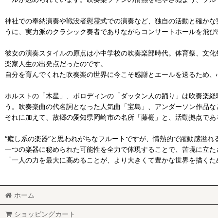
神社での奉納演奏や戦没者慰霊式での演奏など、独自の活動と確かな
うに、実力派のクラシック奏者でありながらコンサートホールを飛び
彼女の演奏スタイルの原点は小中学校の吹奏楽部時代。体育祭、文化
楽家人生の出発点だったのです。
自分を育んでくれた吹奏楽の世界に今こそ感謝とエールを送るため、
ホルストの「木星」、ボロディンの「ダッタン人の踊り」は吹奏楽経
う。吹奏楽曲の代名詞となった人気曲「宝島」、アンダーソン作品な
それに加えて、故郷の愛知県岡崎市の名所「藤棚」と、活動拠点であ
“癒し系の楽器”と思われがちなフルートですが、情熱的で躍動感溢
一つの楽器に秘められた可能性を全力で体現することで、苦境に立た
「一人の力を最大に高めることが、より大きくて豊かな世界を描くた
ホーム
ショッピングカート