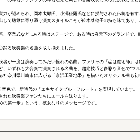
実力が認められ、岡本太郎氏、小澤征爾氏などに授与された伝統を有す
出して聴衆に寄り添う演奏スタイルこそが鈴木菜穂子の持ち味であり、
祭、卒業式など…ある時はステージで、ある時は炎天下のグランドで、
心踊る吹奏楽の名曲を取り揃えました。
験者が一度は演奏してみたい憧れの名曲。ファリャの「恋は魔術師」は
ど、いずれも大合奏で演奏される名曲を、超絶技巧と多彩な音色で“フル
る神奈川県川崎市に広がる「京浜工業地帯」を描いたオリジナル曲も初
れる音色で、新時代の「エキサイタブル・フルート」を表現しています。
された吹奏楽ファンたちにエールを送ります。
めの第一歩」という、彼女なりのメッセージです。