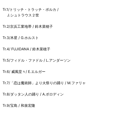
Tr.1/トリッチ・トラッチ・ポルカ /
J.シュトラウス２世
Tr.2/京浜工業地帯 / 鈴木菜穂子
Tr.3/木星 / G.ホルスト
Tr.4/ FUJIDANA / 鈴木菜穂子
Tr.5/フィドル・ファドル / L.アンダーソン
Tr.6/ 威風堂々/ E.エルガー
Tr.7/「恋は魔術師」より火祭りの踊り / M.ファリャ
Tr.8/ダッタン人の踊り / A.ボロディン
Tr.9/宝島 / 和泉宏隆