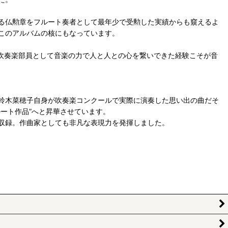
る仏勲章をフルート奏者として最年少で受勲した実績からも窺えるよ
このアルバムの核にもなっています。
吹奏楽部員として音楽の力で人と人との心を繋いできた経験こそが音
鈴木菜穂子自身が吹奏楽コンクールで実際に演奏した思い出の曲だそ
ート作品”へと昇華させています。
収録。作曲家としても非凡な表現力を発揮しました。