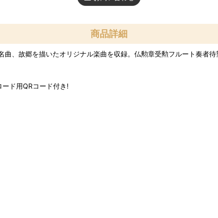
商品詳細
名曲、故郷を描いたオリジナル楽曲を収録。仏勲章受勲フルート奏者待望
ンロード用QRコード付き!