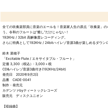
全ての吹奏楽部員に音楽のエールを！音楽家人生の原点「吹奏楽」の
う。令和のフルートは“癒し”だけじゃない！
192KHz / 32bit 高解像度レコーディング。
さらに特典として192KHz / 24bitハイレゾ音源3曲が楽しめるダウ
鈴木 菜穂子
「Excitable Flute / エキサイタブル・フルート」
定価 3,300（税込）: 3,000＋税
CD&ハイレゾ音源3曲付き(192KHz/24bit)
発売日 2020年9月2日
品番 CADE-0041
制作・発売元
カデンツァbyティートックレコーズ
販売元 ディスクユニオン
【収録曲】