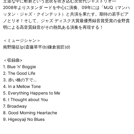
王道な中に斬新という息吹を吹き込む次世代ジャズトリオ―
2008年よりスタンダ ードを中心に演奏、09年には「MJQ（マンハ
ッタン・ジャズ・クインテット）と共演を果たす。期待の若手ピア
ノとリオ！そして、ジャズ ディスク大賞最優秀録音賞受賞の金野貴
明による高音質録音がその熱気ある演奏を再現する！
＜ミュージシャン＞
南野陽征(p)斎藤草平(b)鎌倉規匠(d)
＜収録曲>
1. Blue 'n' Boggie
2. The Good Life
3. 赤い橋の下で…
4. In a Mellow Tone
5. Everything Happens to Me
6. I Thought about You
7. Broadway
8. Good Morning Heartache
9. Higeoyaji No Blues